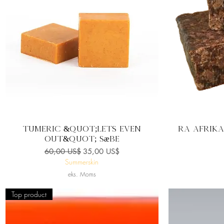
Hurtigvisning
Tumeric &quot;Lets Even
Rå afrika
Out&quot; sæbe
Regulær pris
Salgspris
60,00 US$
35,00 US$
Summerskin
eks. Moms
Top product