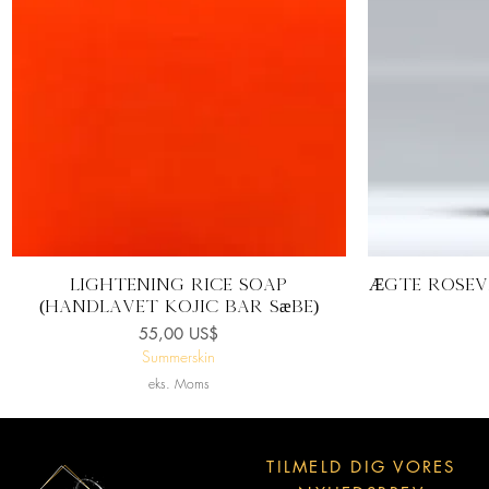
Hurtigvisning
Lightening Rice Soap
Ægte ROSEV
(håndlavet kojic bar sæbe)
Pris
55,00 US$
Summerskin
eks. Moms
TILMELD DIG VORES